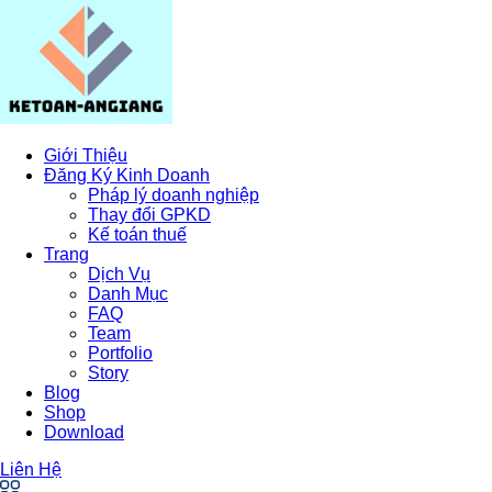
Giới Thiệu
Đăng Ký Kinh Doanh
Pháp lý doanh nghiệp
Thay đổi GPKD
Kế toán thuế
Trang
Dịch Vụ
Danh Mục
FAQ
Team
Portfolio
Story
Blog
Shop
Download
Liên Hệ