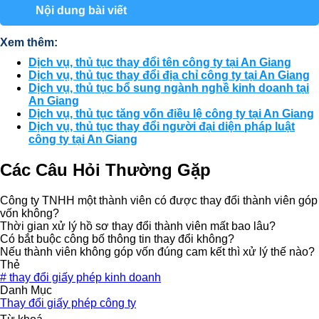
Nội dung bài viết
Xem thêm:
Dịch vụ, thủ tục thay đổi tên công ty tại An Giang
Dịch vụ, thủ tục thay đổi địa chỉ công ty tại An Giang
Dịch vụ, thủ tục bổ sung ngành nghề kinh doanh tại
An Giang
Dịch vụ, thủ tục tăng vốn điều lệ công ty tại An Giang
Dịch vụ, thủ tục thay đổi người đại diện pháp luật
công ty tại An Giang
Các Câu Hỏi Thường Gặp
Công ty TNHH một thành viên có được thay đổi thành viên góp
vốn không?
Thời gian xử lý hồ sơ thay đổi thành viên mất bao lâu?
Có bắt buộc công bố thông tin thay đổi không?
Nếu thành viên không góp vốn đúng cam kết thì xử lý thế nào?
Thẻ
#
thay đổi giấy phép kinh doanh
Danh Mục
Thay đổi giấy phép công ty