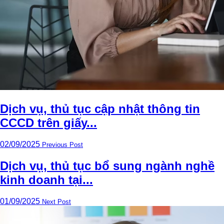
Dịch vụ, thủ tục cập nhật thông tin
CCCD trên giấy...
02/09/2025
Previous Post
Dịch vụ, thủ tục bổ sung ngành nghề
kinh doanh tại...
01/09/2025
Next Post