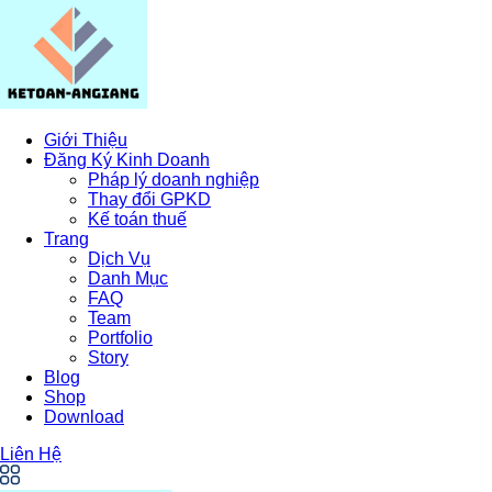
Giới Thiệu
Đăng Ký Kinh Doanh
Pháp lý doanh nghiệp
Thay đổi GPKD
Kế toán thuế
Trang
Dịch Vụ
Danh Mục
FAQ
Team
Portfolio
Story
Blog
Shop
Download
Liên Hệ